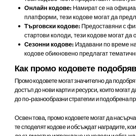
Онлайн кодове:
Намират се на официа
платформи, тези кодове могат да предл
Търговски кодове:
Предоставяни с физ
стартови колоди, тези кодове могат д
Сезонни кодове:
Издавани по време на
кодове обикновено предлагат тематичн
Как промо кодовете подобряв
Промо кодовете могат значително да подобрят
достъп до нови карти и ресурси, които могат 
до по-разнообразни стратегии и подобрена п
Освен това, промо кодовете могат да насърчат
те споделят кодове и обсъждат наградите, ко
до съвместно изграждане на колоди и обсъжда