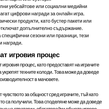
лни уебсайтове или социални медийни
агат цифрови награди за онлайн игра.
ически продукти, като бустер пакети или
а отключат допълнително съдържание.
 специфични сезони или празници, тези
и награди.
ат игровия процес
 игровия процес, като предоставят на играчите
да укрепят техните колоди. Това може да доведе
роизводителност в мачовете.
 чувството за общност сред играчите, тъй като
ито са получили. Това споделяне може да доведе
не на стратегии, обогатявайки общото игрово