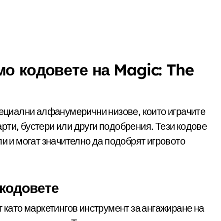
о кодовете на Magic: The
ециални алфанумерични низове, които играчите
карти, бустери или други подобрения. Тези кодове
ли и могат значително да подобрят игровото
 кодовете
т като маркетингов инструмент за ангажиране на