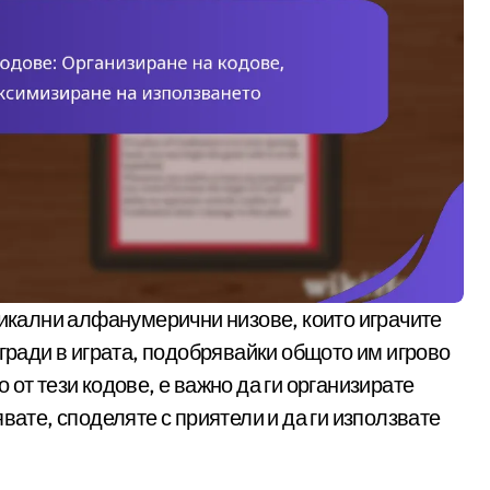
агради в играта, подобрявайки общото им игрово
от тези кодове, е важно да ги организирате
вате, споделяте с приятели и да ги използвате