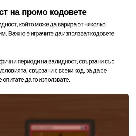
ст на промо кодовете
дност, който може да варира от няколко
м. Важно е играчите да използват кодовете
ифични периоди на валидност, свързани със
ловията, свързани с всеки код, за да се
е опитате да го използвате.