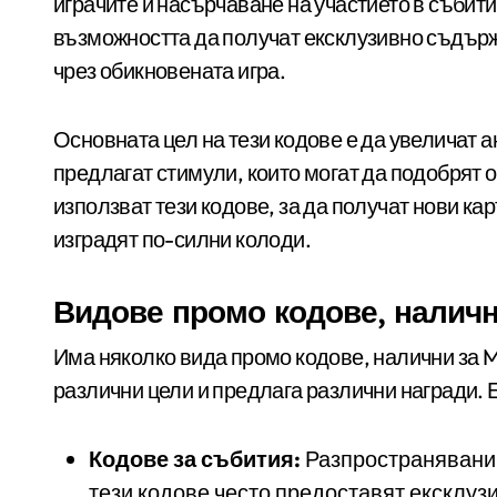
играчите и насърчаване на участието в събит
възможността да получат ексклузивно съдърж
чрез обикновената игра.
Основната цел на тези кодове е да увеличат а
предлагат стимули, които могат да подобрят 
използват тези кодове, за да получат нови кар
изградят по-силни колоди.
Видове промо кодове, налич
Има няколко вида промо кодове, налични за Ma
различни цели и предлага различни награди. 
Кодове за събития:
Разпространявани 
тези кодове често предоставят ексклузи