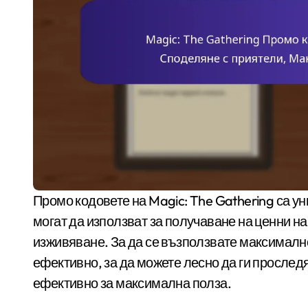
Промо кодовете на Magic: The Gathering са уникални алфанумерични низове, които играчите
могат да използват за получаване на ценни н
изживяване. За да се възползвате максимално 
ефективно, за да можете лесно да ги проследя
ефективно за максимална полза.