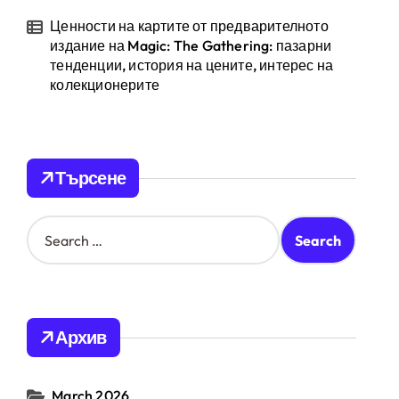
Ценности на картите от предварителното
издание на Magic: The Gathering: пазарни
тенденции, история на цените, интерес на
колекционерите
Търсене
S
e
a
r
c
h
Архив
f
o
r
March 2026