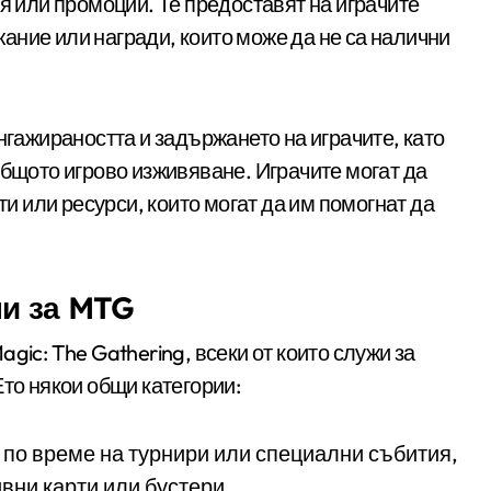
ия или промоции. Те предоставят на играчите
ание или награди, които може да не са налични
нгажираността и задържането на играчите, като
общото игрово изживяване. Играчите могат да
ти или ресурси, които могат да им помогнат да
ни за MTG
gic: The Gathering, всеки от които служи за
Ето някои общи категории:
по време на турнири или специални събития,
вни карти или бустери.