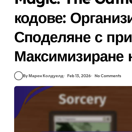
кодове: Организ
Споделяне с при
Максимизиране 
By Марен Колдуелд
Feb 13, 2026
No Comments