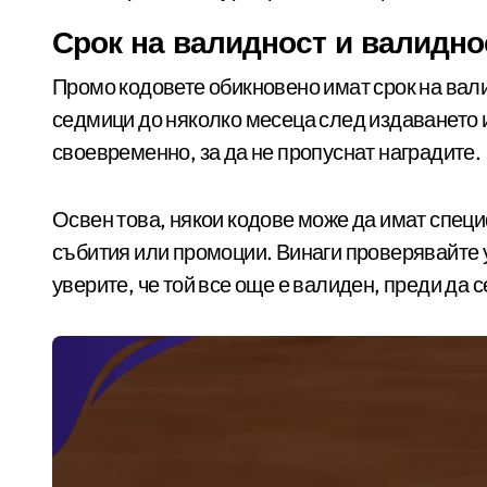
Срок на валидност и валидно
Промо кодовете обикновено имат срок на вали
седмици до няколко месеца след издаването и
своевременно, за да не пропуснат наградите.
Освен това, някои кодове може да имат спец
събития или промоции. Винаги проверявайте ус
уверите, че той все още е валиден, преди да с