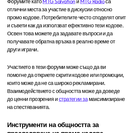
Форумите като
MTG Salvation
и
MTG Radio
са
отлични места за участие в дискусии относно
промо кодове. Потребителите често споделят опит
и съвети как да използват ефективно тези кодове.
Освен това можете да задавате въпроси и да
получавате обратна връзка в реално време от
други играчи.
Участието в тези форуми може също да ви
помогне да откриете скрити кодове или промоции,
които може да не са широко рекламирани.
Взаимодействието с общността може да доведе
до ценни прозрения и
стратегии за
максимизиране
на спестяванията.
Инструменти на общността за