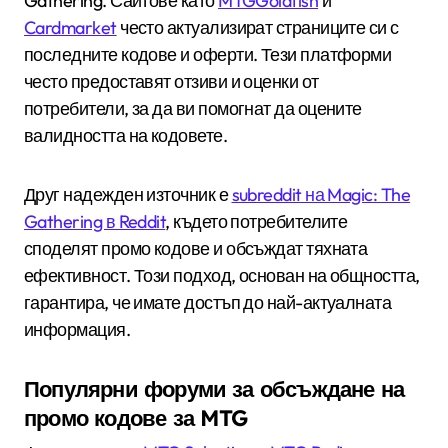
Gathering. Сайтове като
MTGGoldfish
и
Cardmarket
често актуализират страниците си с
последните кодове и оферти. Тези платформи
често предоставят отзиви и оценки от
потребители, за да ви помогнат да оцените
валидността на кодовете.
Друг надежден източник е
subreddit на Magic: The
Gathering в Reddit
, където потребителите
споделят промо кодове и обсъждат тяхната
ефективност. Този подход, основан на общността,
гарантира, че имате достъп до най-актуалната
информация.
Популярни форуми за обсъждане на
промо кодове за MTG