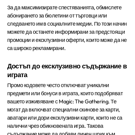
За да максимизирате спестяванията, обмислете
абонирането за бюлетини от търговци или
следването им в социалните медии. По този начин
можете да останете информирани за предстоящи
промоции и ексклузивни оферти, които може да не
са широко рекламирани.
Достъп до ексклузивно съдържание в
играта
Промо кодовете често отключват уникални
предмети или бонуси в играта, които подобряват
вашето изживяване с Magic: The Gathering. Те
могат да включват специални скинове за карти,
аватари или дори ексклузивни карти, които не са
налични чрез обикновената игра. Такова
съдържание може да добави личен щрих към